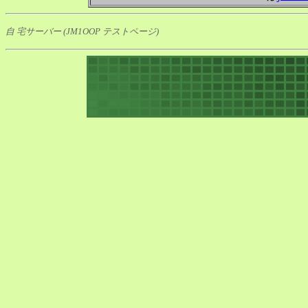
自 宅サーバー (JM1OOP テストページ)