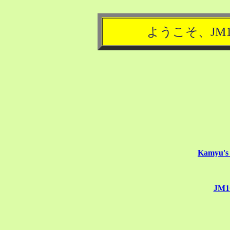
ようこそ、JM
Kamyu's
JM1