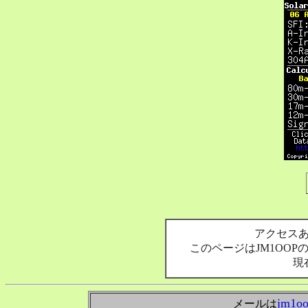
アクセス
このページはJM1OO
現
jm1o
メールは