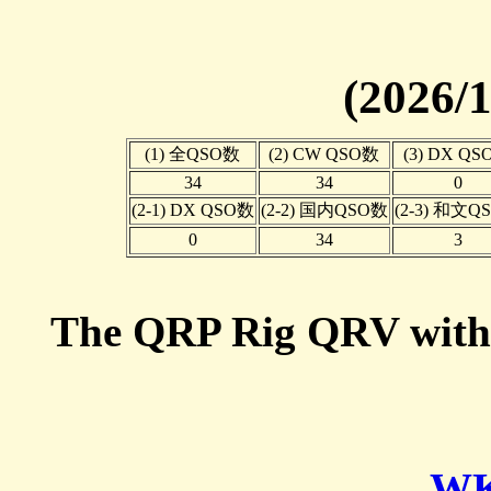
(2026/1
(1) 全QSO数
(2) CW QSO数
(3) DX Q
34
34
0
(2-1) DX QSO数
(2-2) 国内QSO数
(2-3) 和文Q
0
34
3
The QRP Rig QRV wit
WK