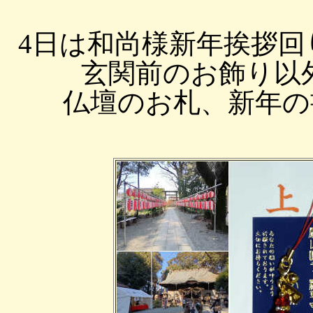
4日は和尚様新年挨拶
玄関前のお飾り以
仏壇のお札、新年の書