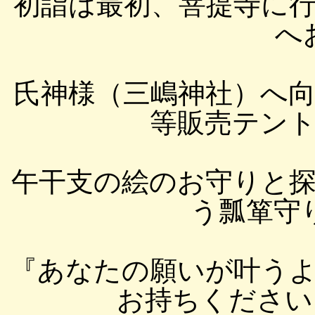
初詣は最初、菩提寺に
へ
氏神様（三嶋神社）へ
等販売テン
午干支の絵のお守りと
う瓢箪守り
『あなたの願いが叶う
お持ちください』