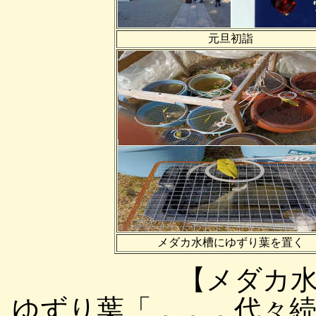
元旦初詣
メダカ水槽にゆずり葉を置く
【メダカ
ゆずり葉「．．．代々