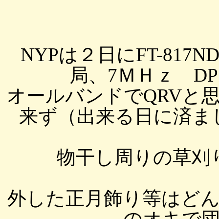
NYPは２日にFT-817ND 
局、7ＭＨｚ DP 
オールバンドでQRVと
来ず（出来る日に済まして
物干し周りの草刈
外した正月飾り等はど
のオキで