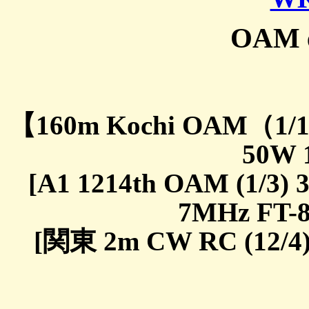
OAM e
【160m Kochi OAM（1/1
50W 
[A1 1214th OAM (1/3) 
7MHz FT-8
[関東 2m CW RC (12/4)