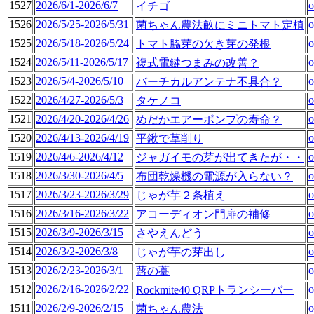
1527
2026/6/1-2026/6/7
o
イチゴ
1526
2026/5/25-2026/5/31
o
菌ちゃん農法畝にミニトマト定植
1525
2026/5/18-2026/5/24
o
トマト脇芽の欠き芽の発根
1524
2026/5/11-2026/5/17
o
複式電鍵つまみの改善？
1523
2026/5/4-2026/5/10
o
バーチカルアンテナ不具合？
1522
2026/4/27-2026/5/3
o
タケノコ
1521
2026/4/20-2026/4/26
o
めだかエアーポンプの寿命？
1520
2026/4/13-2026/4/19
o
平鍬で草削り
1519
2026/4/6-2026/4/12
o
ジャガイモの芽が出てきたが・・
1518
2026/3/30-2026/4/5
o
布団乾燥機の電源が入らない？
1517
2026/3/23-2026/3/29
o
じゃが芋２条植え
1516
2026/3/16-2026/3/22
o
アコーディオン門扉の補修
1515
2026/3/9-2026/3/15
o
さやえんどう
1514
2026/3/2-2026/3/8
o
じゃが芋の芽出し
1513
2026/2/23-2026/3/1
o
蕗の薹
1512
2026/2/16-2026/2/22
o
Rockmite40 QRPトランシーバー
1511
2026/2/9-2026/2/15
o
菌ちゃん農法