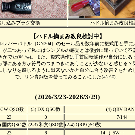
差し込みプラグ交換
パドル摘まみ改良検
【パドル摘まみ改良検討中】
ルレバーパドル（GN204）のセール品を数年前に複式用と手
ーが二つあって私にはシングルの感覚とは微妙に違っていて不
がでた(#^.^#)。また、複式操作は手首回転操作が自分には
み部にある方が符号のつまづきにあうことが少ないと感じる？
にしなりを感じるように出来ないかと自分に合う改善？をため
で、リン青銅板を使ってみることにした(#^.^#)。
(2026/3/23-2026/3/29)
) CW QSO数
(3) DX QSO数
(4) QRV BA
23
0
7/144
-2) 国内QSO数
(2-3) 和文QSO数
(2-4) QR
23
8
14 ( 5W:： 1