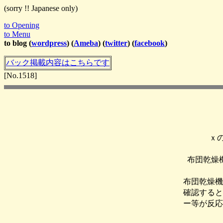
(sorry !! Japanese only)
to Opening
to Menu
to blog (
wordpress
) (
Ameba
) (
twitter
) (
facebook
)
バック掲載内容はこちらです
[No.1518]
ｘ
布団乾燥
布団乾燥機
確認すると
ー等が反応