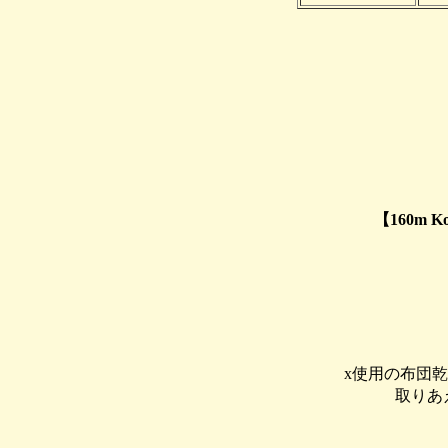
【160m Ko
x使用の布団
取りあ