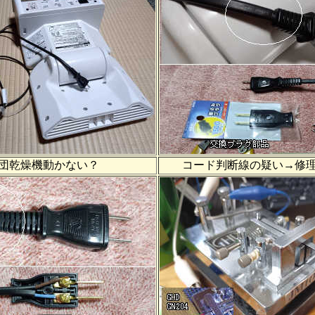
団乾燥機動かない？
コード判断線の疑い→修