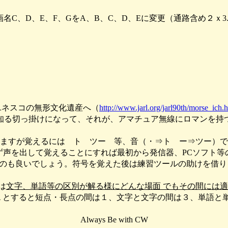
画名C、D、E、F、GをA、B、C、D、Eに変更（通路含め２ｘ3.
ユネスコの無形文化遺産へ（
http://www.jarl.org/jarl90th/morse_ich.
知る切っ掛けになって、それが、アマチュア無線にロマンを持
ますが覚えるには ト ツー 等、音（・⇒ト ー⇒ツー）で
ず声を出して覚えることにすれば最初から発信器、PCソフト等
やるのも良いでしょう。符号を覚えた後は練習ツールの助けを借
は
文字、単語等の区別が解る様にどんな場面 でもその間には適
とすると短点・長点の間は１、文字と文字の間は３、単語と単語
Always Be with CW