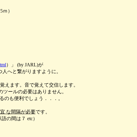
5ｍ）
html
）」 (by JARL)が
つ人へと繋がりますように。
覚えます。音で覚えて交信します。
のツールの必要はありません。
りるのも便利でしょう．．．。
宜 な間隔が必要
です。
の間は７ etc）