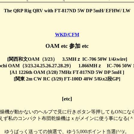
The QRP Rig QRV with FT-817ND 5W DP 5mH/ EFHW/ LW
WKD/CFM
OAM etc 参加 etc
[関西和文OAM（3/23） 3.5MHｚ IC-706 50W 1/4λwire]
chi OAM（3/23.24.25.26.27.28.29） 1.866MHｚ IC-706 50W 1
[A1 1226th OAM (3/28) 7MHz FT-817ND 5W DP 5mH ]
[関東 2m CW RC (3/29) FT-100D 40W 5/8λx2段GP]
[etc]
乾燥機が動かないのヘルプで見に行きボタン等押してもONにな
えず私のコンパクト布団乾燥機はｘがメインに使う事になる(＾
ゆうぱっく送っての抽選で、ゆう5,000ポイント当選(^^)/。