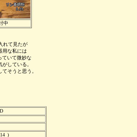
討中
に入れて見たが
器用な私には
あっていて微妙な
気がしている。
してそうと思う。
ND
P QSO数
4 )