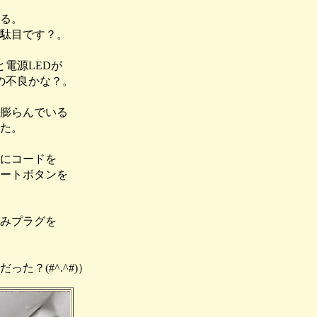
る。
駄目です？。
電源LEDが
の不良かな？。
膨らんでいる
た。
にコードを
タートボタンを
みプラグを
？(#^.^#)）