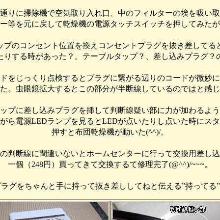
通りに掃除機で空気取り入れ口、中のフィルターの埃を吸い取
ー等を元に戻して乾燥機の電源タッチスイッチを押してみたが
ップのコンセント位置を換えコンセントプラグを抜き差してると
たりする時があった？。テーブルタップ？、差し込みプラグ？
ドをじっくり点検するとプラグに繋がる辺りのコードが微妙に
た。虫眼鏡拡大するとこの部分が半断線しているのではと感じ
ップに差し込みプラグを挿して判断線疑い部に力が加わるよう
がら電源LEDランプを見るとLEDが点いたりし点いた時にス
押すと布団乾燥機が動いた(^^)/。
の判断線に間違いないとホームセンターに行って交換用差し込
一個（248円）買ってきて交換するて修理完了(@^^)/~~~。
ラグをちゃんと手に持って抜き差ししてねと伝える”持ってる”だった