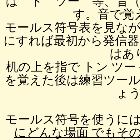
は ト ツー 等、音
す。音で覚
モールス符号表を見な
にすれば最初から発信器
はあ
机の上を指で トン ツ
を覚えた後は練習ツー
ょ
モールス符号を使うに
にどんな場面 でもそ