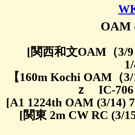
WK
OAM e
[関西和文OAM（3/9）
1/
【160m Kochi OAM（3/1
ｚ IC-706 
[A1 1224th OAM (3/14)
[関東 2m CW RC (3/15