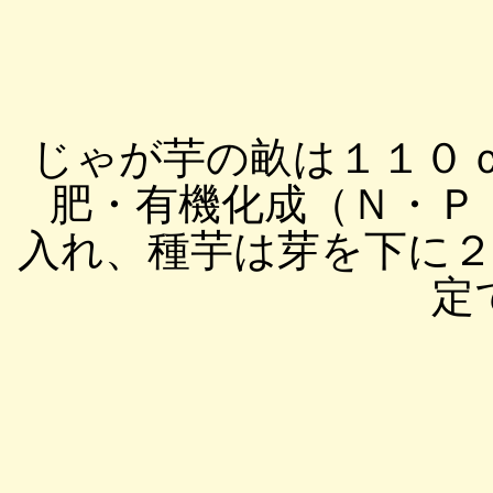
じゃが芋の畝は１１０
肥・有機化成（Ｎ・Ｐ・
入れ、種芋は芽を下に
定