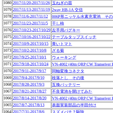
1080
2017/11/20-2017/11/26
玉ねぎの苗
1079
2017/11/13-2017/11/19
2way HB-1A 交信
1078
2017/11/6-2017/11/12
006P形ニッケル水素充電池 そ
1077
2017/11/23-2017/11/5
干し柿
1076
2017/10/23-2017/10/29
左手用バグキー
1075
2017/10/16-2017/10/22
テーブルタップスイッチ
1074
2017/10/9-2017/10/15
青いトマト
1073
2017/10/2-2017/10/8
ざる菊
1072
2017/9/25-2017/10/1
ウォーキング
1071
2017/9/18-2017/10/24
VN-4002 (40m QRP CW Transeive
1070
2017/9/11-2017/9/17
同軸変換コネクタ
1069
2017/9/4-2017/9/10
枝落とし その後
1068
2017/8/28-2017/9/3
互換バッテリー
1067
2017/8/21-2017/8/27
不良電池を開けてみた
1066
2017/8/14-2017/8/20
VN-4002 (40m QRP CW Transeiv
1065
2017/8/7-2017/8/13
表面実装部品の半田付け
1064
2017/7/31-2017/8/6
スズメバチ？駆除