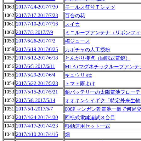
1063
2017/7/24-2017/7/30
モールス符号Ｔシャツ
1062
2017/7/17-2017/7/23
百合の花
1061
2017/7/10-2017/7/16
スイカ
1060
2017/7/3-2017/7/9
ミニループアンテナ（リボンフィ
1059
2017/6/26-2017/7/2
梅ジュース
1058
2017/6/19-2017/6/25
カボチャの人工授粉
1057
2017/6/12-2017/6/18
とんがり接点（回転式電鍵）
1056
2017/6/5-2017/6/11
MLA (マグネチックループアンテ
1055
2017/5/29-2017/6/4
キュウリ etc
1054
2017/5/22-2017/5/28
トマト雨よけ
1053
2017/5/15-2017/5/21
鉛バッテリーの太陽電池フローテ
1052
2017/5/8-2017/5/14
オオキンケイギク「特定外来生物
1051
2017/5/1-2017/5/7
006P マンガン乾電池一個で何局
1050
2017/4/24-2017/4/30
回転式電鍵追試３台目
1049
2017/4/17-2017/4/23
移動運用セット一式
1048
2017/4/10-2017/4/16
畑