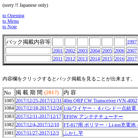
(sorry !! Japanese only)
to Opening
to Menu
to Note
バック掲載内容等
1997
2001
2002
2003
2004
2005
2006
2007
2011
2012
2013
2014
2015
2016
2017
内容欄をクリックするとバック掲載を見ることが出来ます。
掲 載 期 間
(2017)
内 容
No
1085
2017/12/25-2017/12/31
40m QRP CW Transceiver (VN-4002
1084
2017/12/18-2017/12/24
1/4λワイヤー・４バンド一点給電
1083
2017/12/11-2017/12/17
EFHW アンテナチューナー
1082
2017/12/4-2017/12/10
FT-817用 ポリマー・Li-ion充電池
1081
2017/11/27-2017/12/3
ふかし芋