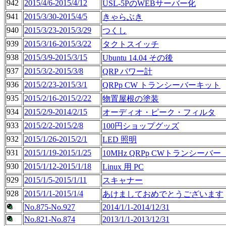
942
2015/4/6-2015/4/12
USL-5PのWEBサーバー化
941
2015/3/30-2015/4/5
きゃらぶき
940
2015/3/23-2015/3/29
つくし
939
2015/3/16-2015/3/22
タクトスイッチ
938
2015/3/9-2015/3/15
Ubuntu 14.04 その後
937
2015/3/2-2015/3/8
QRP パワー計
936
2015/2/23-2015/3/1
QRPp CW トランシーバーキット
935
2015/2/16-2015/2/22
物置屋根の塗装
934
2015/2/9-2014/2/15
オーディオ・ピーク・フィルタ
933
2015/2/2-2015/2/8
100円ショップグッズ
932
2015/1/26-2015/2/1
LED 照明
931
2015/1/19-2015/1/25
10MHz QRPp CWトランシーバ
930
2015/1/12-2015/1/18
Linux 用 PC
929
2015/1/5-2015/1/11
スキャナー
928
2015/1/1-2015/1/4
あけましておめでとうございます
No.875-No.927
2014/1/1-2014/12/31
No.821-No.874
2013/1/1-2013/12/31