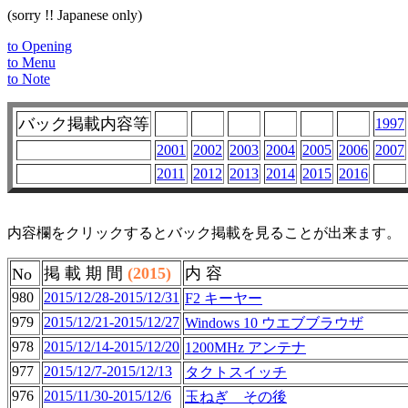
(sorry !! Japanese only)
to Opening
to Menu
to Note
バック掲載内容等
1997
2001
2002
2003
2004
2005
2006
2007
2011
2012
2013
2014
2015
2016
内容欄をクリックするとバック掲載を見ることが出来ます。
掲 載 期 間
(2015)
内 容
No
980
2015/12/28-2015/12/31
F2 キーヤー
979
2015/12/21-2015/12/27
Windows 10 ウエブブラウザ
978
2015/12/14-2015/12/20
1200MHz アンテナ
977
2015/12/7-2015/12/13
タクトスイッチ
976
2015/11/30-2015/12/6
玉ねぎ その後