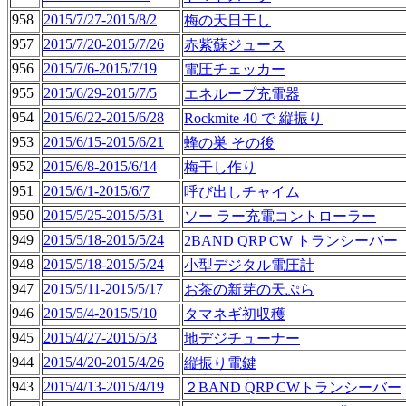
958
2015/7/27-2015/8/2
梅の天日干し
957
2015/7/20-2015/7/26
赤紫蘇ジュース
956
2015/7/6-2015/7/19
電圧チェッカー
955
2015/6/29-2015/7/5
エネループ充電器
954
2015/6/22-2015/6/28
Rockmite 40 で 縦振り
953
2015/6/15-2015/6/21
蜂の巣 その後
952
2015/6/8-2015/6/14
梅干し作り
951
2015/6/1-2015/6/7
呼び出しチャイム
950
2015/5/25-2015/5/31
ソー ラー充電コントローラー
949
2015/5/18-2015/5/24
2BAND QRP CW トランシーバ
948
2015/5/18-2015/5/24
小型デジタル電圧計
947
2015/5/11-2015/5/17
お茶の新芽の天ぷら
946
2015/5/4-2015/5/10
タマネギ初収穫
945
2015/4/27-2015/5/3
地デジチューナー
944
2015/4/20-2015/4/26
縦振り電鍵
943
2015/4/13-2015/4/19
２BAND QRP CWトランシーバー