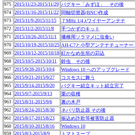
975
2015/11/23-2015/11/29
バグキー「みずほ」 その後
974
2015/11/16-2015/11/22
同軸切替器(BNC)作成
973
2015/11/9-2015/11/15
７MHz 1/4 λワイヤーアンテナ
972
2015/11/2-2015/11/8
手つかずのキット
971
2015/10/26-2015/11/1
播種用ソラマメに虫食い
970
2015/10/19-2015/10/25
AH-C7と小型アンテナチューナー
969
2015/10/12-2015/10/18
紅かなめ生垣の苅込
968
2015/10/5-2015/10/11
鈴虫 その後
967
2015/9/28-2015/10/4
Windows 10 へのアップグレード
966
2015/9/21-2015/9/27
コスモスに舞う
965
2015/9/14-2015/9/20
バグキー組立キット組立完了
964
2015/9/7-2015/9/13
栗の収穫
963
2015/8/31-2015/9/6
裏の木戸
962
2015/8/24-2015/8/30
ネバリ防止器 その後
961
2015/8/17-2015/8/23
振込め詐欺等被害防止器
960
2015/8/10-2015/8/16
Windows 10
959
2015/8/3-2015/8/9
トマトスープ