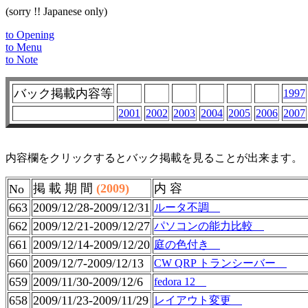
(sorry !! Japanese only)
to Opening
to Menu
to Note
バック掲載内容等
1997
2001
2002
2003
2004
2005
2006
2007
内容欄をクリックするとバック掲載を見ることが出来ます。
掲 載 期 間
(2009)
内 容
No
663
2009/12/28-2009/12/31
ルータ不調
662
2009/12/21-2009/12/27
パソコンの能力比較
661
2009/12/14-2009/12/20
庭の色付き
660
2009/12/7-2009/12/13
CW QRP トランシーバー
659
2009/11/30-2009/12/6
fedora 12
658
2009/11/23-2009/11/29
レイアウト変更