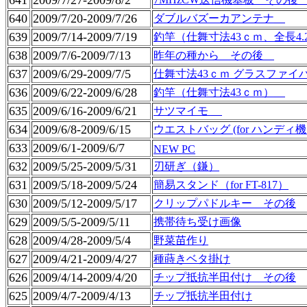
641
2009/7/27-2009/8/2
640
2009/7/20-2009/7/26
ダブルバズーカアンテナ
639
2009/7/14-2009/7/19
釣竿（仕舞寸法43ｃｍ、全長4
638
2009/7/6-2009/7/13
昨年の種から その後
637
2009/6/29-2009/7/5
仕舞寸法43ｃｍ グラスファ
636
2009/6/22-2009/6/28
釣竿（仕舞寸法43ｃｍ）
635
2009/6/16-2009/6/21
サツマイモ
634
2009/6/8-2009/6/15
ウエストバッグ (for ハンディ
633
2009/6/1-2009/6/7
NEW PC
632
2009/5/25-2009/5/31
刃研ぎ（鎌）
631
2009/5/18-2009/5/24
簡易スタンド（for FT-817）
630
2009/5/12-2009/5/17
クリップパドルキー その後
629
2009/5/5-2009/5/11
携帯待ち受け画像
628
2009/4/28-2009/5/4
野菜苗作り
627
2009/4/21-2009/4/27
種蒔きベタ掛け
626
2009/4/14-2009/4/20
チップ抵抗半田付け その後
625
2009/4/7-2009/4/13
チップ抵抗半田付け