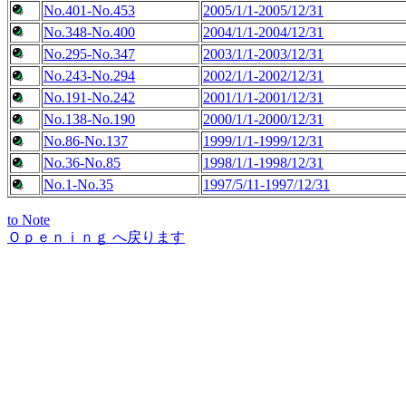
No.401-No.453
2005/1/1-2005/12/31
No.348-No.400
2004/1/1-2004/12/31
No.295-No.347
2003/1/1-2003/12/31
No.243-No.294
2002/1/1-2002/12/31
No.191-No.242
2001/1/1-2001/12/31
No.138-No.190
2000/1/1-2000/12/31
No.86-No.137
1999/1/1-1999/12/31
No.36-No.85
1998/1/1-1998/12/31
No.1-No.35
1997/5/11-1997/12/31
to Note
Ｏｐｅｎｉｎｇ へ戻ります