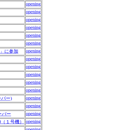
opening
opening
opening
opening
opening
opening
opening
郡」に参加
opening
opening
opening
opening
opening
opening
ーバー)
opening
opening
シーバー
opening
40（１号機）
opening