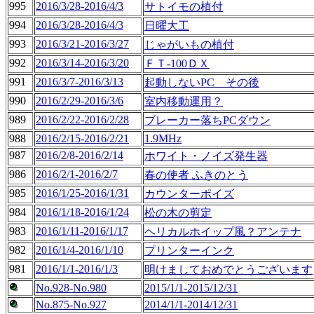
995
2016/3/28-2016/4/3
サトイモの植付
994
2016/3/28-2016/4/3
日曜大工
993
2016/3/21-2016/3/27
じゃがいもの植付
992
2016/3/14-2016/3/20
ＦＴ-100ＤＸ
991
2016/3/7-2016/3/13
起動しないPC その後
990
2016/2/29-2016/3/6
室内移動運用？
989
2016/2/22-2016/2/28
ブレーカー落ちPCダウン
988
2016/2/15-2016/2/21
1.9MHz
987
2016/2/8-2016/2/14
ホワイト・ノイズ発生器
986
2016/2/1-2016/2/7
春の使者 ふきのとう
985
2016/1/25-2016/1/31
カウンターポイズ
984
2016/1/18-2016/1/24
松の木の剪定
983
2016/1/11-2016/1/17
ヘリカルホイップ風？アンテナ
982
2016/1/4-2016/1/10
プリンターインク
981
2016/1/1-2016/1/3
明けましておめでとうございます
No.928-No.980
2015/1/1-2015/12/31
No.875-No.927
2014/1/1-2014/12/31