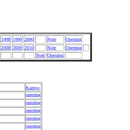
1998
1999
2000
Note
Opening
2008
2009
2010
Note
Opening
Note
Opening
Kamyu
opening
opening
opening
opening
opening