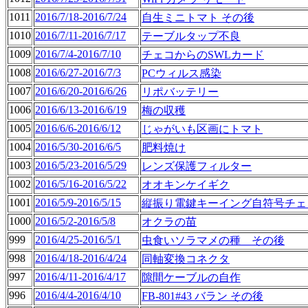
1011
2016/7/18-2016/7/24
自生ミニトマト その後
1010
2016/7/11-2016/7/17
テーブルタップ不良
1009
2016/7/4-2016/7/10
チェコからのSWLカード
1008
2016/6/27-2016/7/3
PCウィルス感染
1007
2016/6/20-2016/6/26
リポバッテリー
1006
2016/6/13-2016/6/19
梅の収穫
1005
2016/6/6-2016/6/12
じゃがいも区画にトマト
1004
2016/5/30-2016/6/5
肥料焼け
1003
2016/5/23-2016/5/29
レンズ保護フィルター
1002
2016/5/16-2016/5/22
オオキンケイギク
1001
2016/5/9-2016/5/15
縦振り電鍵キーイング自符号チェ
1000
2016/5/2-2016/5/8
オクラの苗
999
2016/4/25-2016/5/1
虫食いソラマメの種 その後
998
2016/4/18-2016/4/24
同軸変換コネクタ
997
2016/4/11-2016/4/17
隙間ケーブルの自作
996
2016/4/4-2016/4/10
FB-801#43 バラン その後