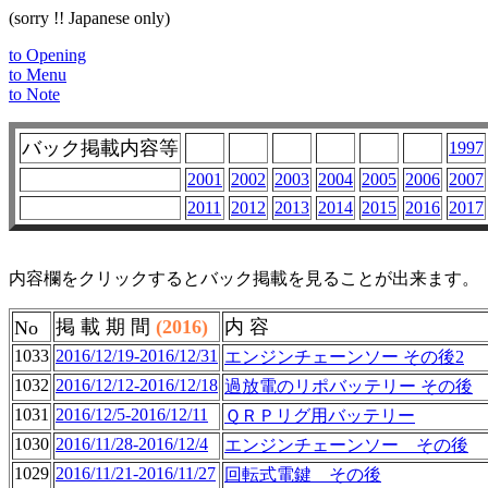
(sorry !! Japanese only)
to Opening
to Menu
to Note
バック掲載内容等
1997
2001
2002
2003
2004
2005
2006
2007
2011
2012
2013
2014
2015
2016
2017
内容欄をクリックするとバック掲載を見ることが出来ます。
掲 載 期 間
(2016)
内 容
No
1033
2016/12/19-2016/12/31
エンジンチェーンソー その後2
1032
2016/12/12-2016/12/18
過放電のリポバッテリー その後
1031
2016/12/5-2016/12/11
ＱＲＰリグ用バッテリー
1030
2016/11/28-2016/12/4
エンジンチェーンソー その後
1029
2016/11/21-2016/11/27
回転式電鍵 その後