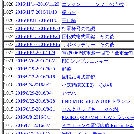
1028
2016/11/14-2016/11/20
エンジンチェーンソーの点検
1027
2016/11/7-2016/11/13
稲わら
1026
2016/10/31-2016/11/6
干し柿
1025
2016/10/24-2016/10/30
打電符号の確認
1024
2016/10/17-2016/10/23
回転式複式電鍵 その後
1023
2016/10/10-2016/10/16
リポバッテリー その後
1022
2016/10/3-2016/10/9
電源006P乾電池一個で「全市全
1021
2016/9/26-2016/10/2
PIC シンプルエレキー
1020
2016/9/19-2016/9/25
野菜
1019
2016/9/12-2016/9/18
回転式複式電鍵
1018
2016/9/5-2016/9/11
小妖精(PIXIE2) その後
1017
2016/8/29-2016/9/4
アゲハ
1016
2016/8/22-2016/8/28
LNR MTR-5B(CW QRP トランシ
1015
2016/8/15-2016/8/21
ゼムクリップキー その後
1014
2016/8/8-2016/8/14
PIXIE2 QRP 7MHｚ CWトラン
1013
2016/8/1-2016/8/7
ミニトランク電源内蔵 Rockmite 
1012
2016/7/25-2016/7/31
WiFi カメラ リモート