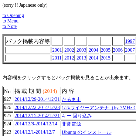
(sorry !! Japanese only)
to Opening
to Menu
to Note
バック掲載内容等
1997
2001
2002
2003
2004
2005
2006
2007
2011
2012
2013
2014
2015
内容欄をクリックするとバック掲載を見ることが出来ます。
掲 載 期 間
(2014)
内 容
No
927
2014/12/29-2014/12/31
だるま市
926
2014/12/22-2014/12/28
1/2λワイヤーアンテナ（by 7MHz Q
925
2014/12/15-2014/12/21
キー 回り込み
924
2014/12/8-2014/12/14
非常電源
923
2014/12/1-2014/12/7
Ubuntu のインストール