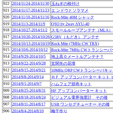
922
2014/11/24-2014/11/30
玉ねぎの植付け
921
2014/11/17-2014/11/23
エ ンドウとソラマメ
920
2014/11/10-2014/11/16
Rock-Mite 40M シャック
919
2014/11/3-2014/11/9
QSO by 2way AYU-40
918
2014/10/27-2014/11/2
スモールループアンテナ（MLA）
917
2014/10/20-2014/10/26
G5RV（もどき） アンテナ
916
2014/10/13-2014/10/19
Rock Mite (7MHz CW TRX)
915
2014/10/6-2014/10/12
Rock-Mite 7MHz CWトランシ
914
2014/9/29-2014/10/5
地上高０メートルアンテナ？
913
2014/9/22-2014/9/28
玄関先の花壇
912
2014/9/15-2014/9/21
10MHz QRP CWトランシーバキ
911
2014/9/8-2014/9/14
ＨＦ アップコンバーター キット 
910
2014/9/1-2014/9/7
ハムフェア頒布キット
909
2014/8/25-2014/8/31
HF アップコンバーター キット
908
2014/8/18-2014/8/24
ビジュアル電界強度計 その後
907
2014/8/11-2014/8/17
USB ワンセグチューナー その後
906
2014/8/4-2014/8/10
梅干作り