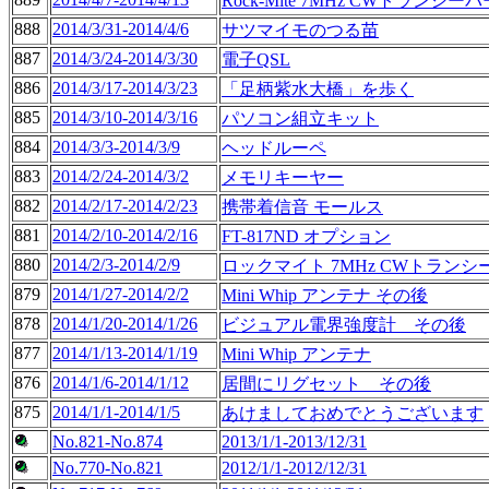
Rock-Mite 7MHz CWトランシ
888
2014/3/31-2014/4/6
サツマイモのつる苗
887
2014/3/24-2014/3/30
電子QSL
886
2014/3/17-2014/3/23
「足柄紫水大橋」を歩く
885
2014/3/10-2014/3/16
パソコン組立キット
884
2014/3/3-2014/3/9
ヘッドルーペ
883
2014/2/24-2014/3/2
メモリキーヤー
882
2014/2/17-2014/2/23
携帯着信音 モールス
881
2014/2/10-2014/2/16
FT-817ND オプション
880
2014/2/3-2014/2/9
ロックマイト 7MHz CWトラン
879
2014/1/27-2014/2/2
Mini Whip アンテナ その後
878
2014/1/20-2014/1/26
ビジュアル電界強度計 その後
877
2014/1/13-2014/1/19
Mini Whip アンテナ
876
2014/1/6-2014/1/12
居間にリグセット その後
875
2014/1/1-2014/1/5
あけましておめでとうございます
No.821-No.874
2013/1/1-2013/12/31
No.770-No.821
2012/1/1-2012/12/31