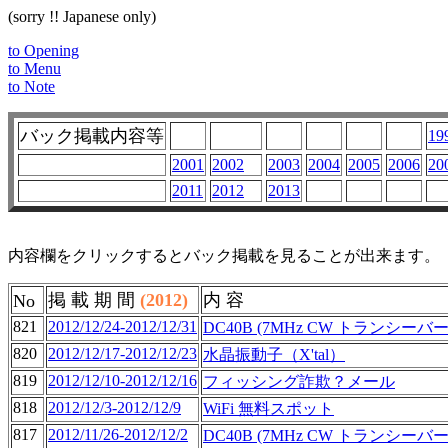
(sorry !! Japanese only)
to Opening
to Menu
to Note
バック掲載内容等
19
2001
2002
2003
2004
2005
2006
20
2011
2012
2013
内容欄をクリックするとバック掲載を見ることが出来ます。
掲 載 期 間
(2012)
内 容
No
821
2012/12/24-2012/12/31
DC40B (7MHz CW トランシーバ
820
2012/12/17-2012/12/23
水晶振動子（X'tal）
819
2012/12/10-2012/12/16
フィッシング詐欺？メール
818
2012/12/3-2012/12/9
WiFi 無料スポット
817
2012/11/26-2012/12/2
DC40B (7MHz CW トランシーバー