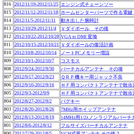
816
2012/11/19-2012/11/25
エンジン式チェーンソー
815
2012/11/12-2012/11/18
ホームセンターパーツで作る電鍵
814
2012/11/5-2012/11/11
動き出した腕時計
813
2012/10/29-2012/11/4
Ｖダイポール その後
812
2012/10/22-2012/10/28
VGA to DMI 変換
811
2012/10/15-2012/10/21
Ｖダイポールの復活計画
810
2012/10/8-2012/10/14
ノートPCメモリー増設
809
2012/10/1-2012/10/7
コスモス
808
2012/9/24-2012/9/30
バーチカルアンテナ その後
807
2012/9/17-2012/9/23
ＱＲＰ機キー用ジャック不良
806
2012/9/10-2012/9/16
ＨＦ用コンパクトアンテナで散歩
805
2012/9/3-2012/9/9
ＨＦ用コンパクトアンテナで散歩
804
2012/8/27-2012/9/2
バグキー
803
2012/8/20-2012/8/26
7MHz用ホイップアンテナ
802
2012/8/13-2012/8/19
14MHz用1/2λノンラジアルバー
801
2012/8/6-2012/8/12
フルサイズバーチカルアンテナ
800
2012/7/29-2012/8/5
VCH式風アンテナ その後２