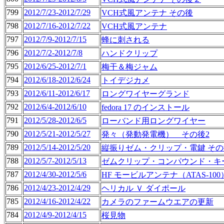
799
2012/7/23-2012/7/29
VCH式風アンテナ その後
798
2012/7/16-2012/7/22
VCH式風アンテナ
797
2012/7/9-2012/7/15
蜂に刺される
796
2012/7/2-2012/7/8
ハンドクリップ
795
2012/6/25-2012/7/1
梅干＆梅ジャム
794
2012/6/18-2012/6/24
トイデジカメ
793
2012/6/11-2012/6/17
ロングワイヤーグランド
792
2012/6/4-2012/6/10
fedora 17 のインストール
791
2012/5/28-2012/6/5
ローバンド用ロングワイヤー
790
2012/5/21-2012/5/27
発々（発動発電機） その後2
789
2012/5/14-2012/5/20
縦振りゼム・クリップ・電鍵 その
788
2012/5/7-2012/5/13
ゼムクリップ・コンパウンド・キ
787
2012/4/30-2012/5/6
HF モービルアンテナ（ATAS-100
786
2012/4/23-2012/4/29
ヘリカル Ｖ ダイポール
785
2012/4/16-2012/4/22
カメラのファームウエアの更新
784
2012/4/9-2012/4/15
桜見物