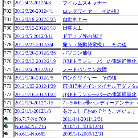
783
2012/4/2-2012/4/8
フイルムスキャナー
782
2012/3/26-2012/4/1
ロングワイヤー その後2
781
2012/3/19-2012/3/25
自動車キー
780
2012/3/12-2012/3/18
日曜大工
779
2012/3/5-2012/3/11
ドアノブ等の修理
778
2012/2/27-2012/3/4
発々（発動発電機） その後
777
2012/2/20-2012/2/26
パソコン補修
776
2012/2/13-2012/2/19
QRPトランシーバーの電源軽量化
775
2012/2/6-2012/2/12
ノートパソコン故障
774
2012/1/30-2012/2/5
ロングワイヤー その後
773
2012/1/23-2012/1/29
FT-817用メインダイヤルアダプ
772
2012/1/16-2012/1/22
QRPトランシーバーの電源軽量化
771
2012/1/9-2012/1/15
7～50MHz帯ハンディーアンテナ（
770
2012/1/1-2012/1/8
あけましておめでとうございます
No.717-No.769
2011/1/1-2011/12/31
No.664-No.716
2010/1/1-2010/12/31
No.611-No.663
2009/1/1-2009/12/31