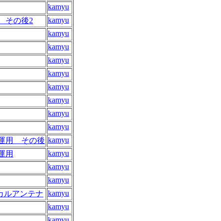
kamyu
kamyu
 その後2
kamyu
kamyu
kamyu
kamyu
kamyu
kamyu
kamyu
kamyu
kamyu
運用 その後
kamyu
運用
kamyu
kamyu
kamyu
チカルアンテナ
kamyu
kamyu