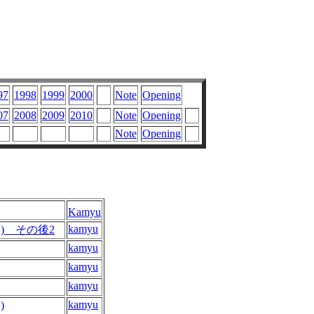
97
1998
1999
2000
Note
Opening
07
2008
2009
2010
Note
Opening
Note
Opening
Kamyu
kamyu
ー) その後2
kamyu
kamyu
kamyu
kamyu
)