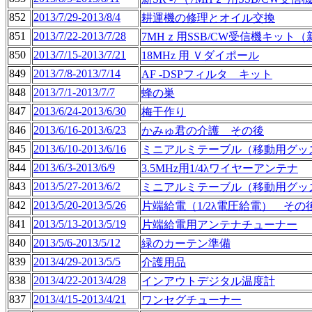
852
2013/7/29-2013/8/4
耕運機の修理とオイル交換
851
2013/7/22-2013/7/28
7MHｚ用SSB/CW受信機キット（新
850
2013/7/15-2013/7/21
18MHz 用 Ｖダイポール
849
2013/7/8-2013/7/14
AF -DSPフィルタ キット
848
2013/7/1-2013/7/7
蜂の巣
847
2013/6/24-2013/6/30
梅干作り
846
2013/6/16-2013/6/23
かみゅ君の介護 その後
845
2013/6/10-2013/6/16
ミニアルミテーブル（移動用グッ
844
2013/6/3-2013/6/9
3.5MHz用1/4λワイヤーアンテナ
843
2013/5/27-2013/6/2
ミニアルミテーブル（移動用グッ
842
2013/5/20-2013/5/26
片端給電（1/2λ電圧給電） その
841
2013/5/13-2013/5/19
片端給電用アンテナチューナー
840
2013/5/6-2013/5/12
緑のカーテン準備
839
2013/4/29-2013/5/5
介護用品
838
2013/4/22-2013/4/28
インアウトデジタル温度計
837
2013/4/15-2013/4/21
ワンセグチューナー