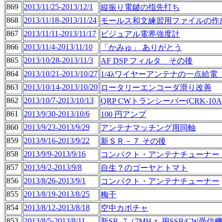
869
2013/11/25-2013/12/1
縦振り電鍵の指先打ち
868
2013/11/18-2013/11/24
モールス和文練習用ファイルの作
867
2013/11/11-2013/11/17
ビジュアル電界強度計
866
2013/11/4-2013/11/10
「かみゅ」 ありがとう
865
2013/10/28-2013/11/3
AF DSP フィルタ その後
864
2013/10/21-2013/10/27
1/4λワイヤーアンテナの一点給電
863
2013/10/14-2013/10/20
ロータリーエンコーダ滑り改善
862
2013/10/7-2013/10/13
QRP CWトランシーバー(CRK-10
861
2013/9/30-2013/10/6
100 円アンプ
860
2013/9/23-2013/9/29
アンテナマッチング用同軸
859
2013/9/16-2013/9/22
新ＳＲ－７ その後
858
2013/9/9-2013/9/16
コンパクト・アンテナチューナー
857
2013/9/2-2013/9/8
自生？のゴーヤとトマト
856
2013/8/26-2013/9/1
コンパクト・アンテナチューナー
855
2013/8/19-2013/8/25
梅干
854
2013/8/12-2013/8/18
空中カボチャ
853
2013/8/5-2013/8/11
新SR -7（7MHｚ 用SSB/CW受信