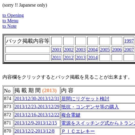
(sorry !! Japanese only)
to Opening
to Menu
to Note
バック掲載内容等
1997
2001
2002
2003
2004
2005
2006
2007
2011
2012
2013
2014
内容欄をクリックするとバック掲載を見ることが出来ます。
掲 載 期 間
(2013)
内 容
No
874
2013/12/30-2013/12/31
居間にリグセット検討
873
2013/12/23-2013/12/29
抵抗・コンデンサ等の購入
872
2013/12/16-2013/12/22
複合電鍵
871
2013/12/9-2013/12/15
電源をスイッチング式からトラン
870
2013/12/2-2013/12/8
ＰＩＣエレキー