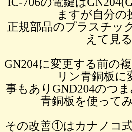
IC-706の電鍵はGN20
ますが自分の
正規部品のプラスチック
えて見
GN204に変更する前
リン青銅板に
事もありGND204の
青銅板を使ってみる
その改善①はカナノコ