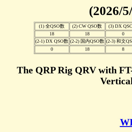
(2026/5
(1) 全QSO数
(2) CW QSO数
(3) DX Q
18
18
0
(2-1) DX QSO数
(2-2) 国内QSO数
(2-3) 和文Q
0
18
8
The QRP Rig QRV with F
Vertic
W