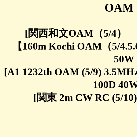
OAM e
[関西和文OAM（5/4） 3.5M
【160m Kochi OAM（5/4.5.
50W 
[A1 1232th OAM (5/9) 3.5MH
100D 40
[関東 2m CW RC (5/10