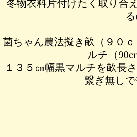
冬物衣料片付けたく取り合
る(
菌ちゃん農法擬き畝（９０ｃ
ルチ（90
１３５㎝幅黒マルチを畝長さ
繋ぎ無しで被