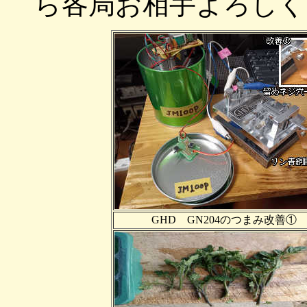
ら各局お相手よろしくお
GHD GN204のつまみ改善①