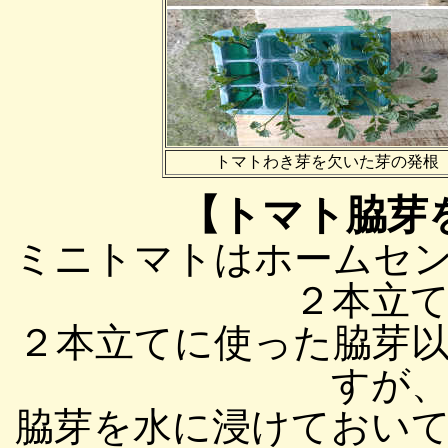
トマトわき芽を欠いた芽の発根
【トマト脇芽
ミニトマトはホームセ
２本立
２本立てに使った脇芽
すが
脇芽を水に浸けておい