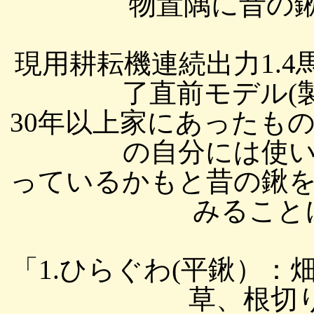
物置隅に昔の鍬
現用耕耘機連続出力1.4馬
了直前モデル(製造
30年以上家にあったも
の自分には使
っているかもと昔の鍬
みることにし
「1.ひらぐわ(平鍬）
草、根切りe