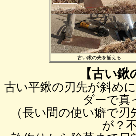
古い鍬の先を揃える
【古い鍬
古い平鍬の刃先が斜め
ダーで真
（長い間の使い癖で刃
が？不明