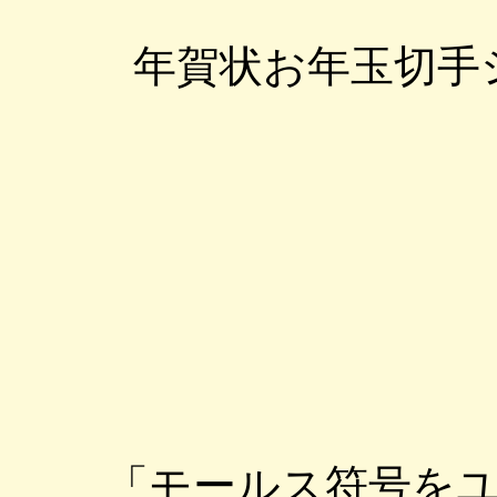
年賀状お年玉切手シ
「モールス符号を