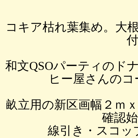
コキア枯れ葉集め。大
和文QSOパーティのド
ヒー屋さんのコーヒ
畝立用の新区画幅２ｍｘ
確認始め
線引き・スコッ