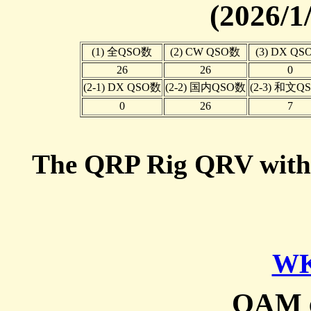
(2026/1
(1) 全QSO数
(2) CW QSO数
(3) DX Q
26
26
0
(2-1) DX QSO数
(2-2) 国内QSO数
(2-3) 和文Q
0
26
7
The QRP Rig QRV wit
WK
OAM e