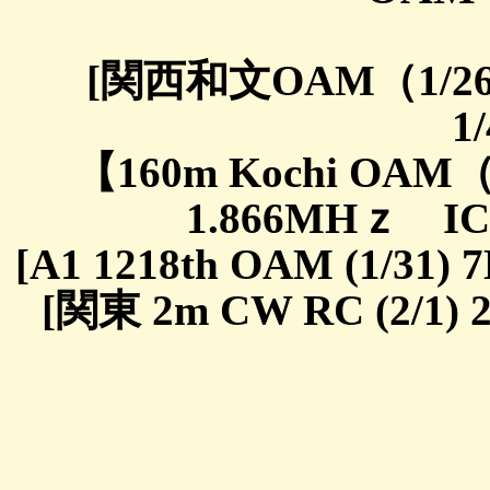
[関西和文OAM（1/26）
1/
【160m Kochi OAM（1/
1.866MHｚ IC-7
[A1 1218th OAM (1/31)
[関東 2m CW RC (2/1) 