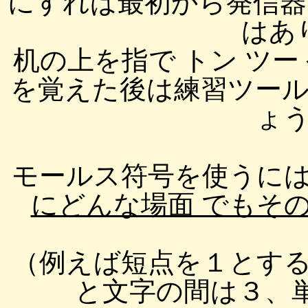
にすれば最初から発信器
はあ
机の上を指で トン ツ
を覚えた後は練習ツー
ょ
モールス符号を使うに
にどんな場面 でもそ
（例えば短点を１とす
と文字の間は３、単