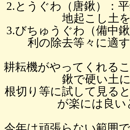
2.とうぐわ（唐鍬）：
地起こし土
3.びちゅうぐわ（備中
利の除去等々に適
耕耘機がやってくれる
鍬で硬い土
根切り等に試して見る
が楽には良いと
今年は頑張らない範囲