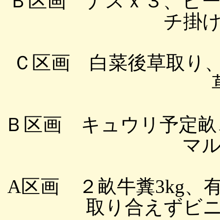
Ｂ区画 ナスｘ３、ピ
チ掛
Ｃ区画 白菜後草取り
Ｂ区画 キュウリ予定畝、
マ
A区画 ２畝牛糞3kg、
取り合えずビ