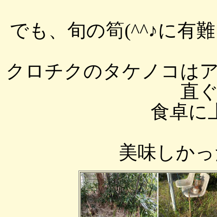
でも、旬の筍(^^♪に
クロチクのタケノコは
直
食卓に上
美味しかった