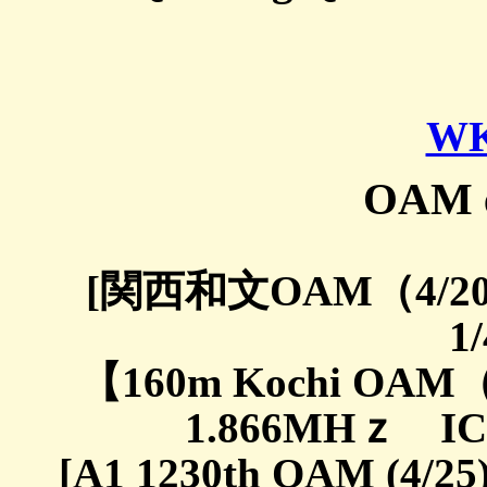
WK
OAM e
[関西和文OAM（4/20）
1/
【160m Kochi OAM（4
1.866MHｚ IC-7
[A1 1230th OAM (4/2