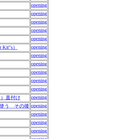
opening
opening
opening
opening
opening
opening
r Kit"s）
opening
opening
opening
opening
opening
opening
ナ）直付け
opening
P形を使う その後
opening
opening
opening