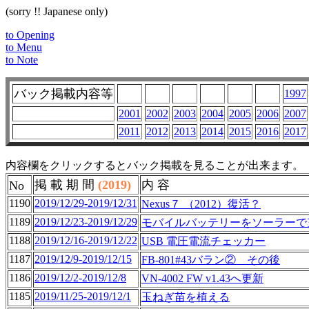
(sorry !! Japanese only)
to Opening
to Menu
to Note
バック掲載内容等
1997
2001
2002
2003
2004
2005
2006
2007
2011
2012
2013
2014
2015
2016
2017
内容欄をクリックするとバック掲載を見ることが出来ます。
掲 載 期 間
(2019)
内 容
No
1190
2019/12/29-2019/12/31
Nexus７ （2012）復活？
1189
2019/12/23-2019/12/29
モバイルバッテリーをソーラーで
1188
2019/12/16-2019/12/22
USB 電圧電流チェッカー
1187
2019/12/9-2019/12/15
FB-801#43バラン② その後
1186
2019/12/2-2019/12/8
VN-4002 FW v1.43へ更新
1185
2019/11/25-2019/12/1
玉ねぎ苗を植える