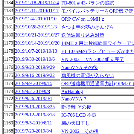
1184
2019/11/18-2019/11/24
FB-801＃43バランの追試
1183
2019/11/11-2019/11/17
モバイルバッテリーをQRP機で使
1182
2019/11/4-2019/11/10
QRP CW on 1.9MHｚ
1181
2019/10/28-2019/11/3
さつま芋の茎のきんぴら
1180
2019/10/21-2019/10/27
送信波回り込み対策
1179
2019/10/14-2019/10/20
14MHｚ用に片端給電ワイヤーア
1178
2019/10/7-2019/10/13
FT-107SMのランプヒューズがま
1177
2019/9/30-2019/10/6
VN-2002 、VN-3002 組立完了
1176
2019/9/23-2019/9/29
NanoVNA その後
1175
2019/9/16-2019/9/22
扇風機の電源が入らない
1174
2019/9/9-2019/9/15
QRP送信機用通過電力計(QPM-01
1173
2019/9/2-2019/9/8
AirHamlog
1172
2019/8/26-2019/9/1
NanoVNA？
1171
2019/8/19-2019/8/25
断捨離 その後
1170
2019/8/12-2019/8/18
IC-706 LCD 不良
1169
2019/8/5-2019/8/11
梅の天日干し
1168
2019/7/29-2019/8/4
VN-2002 その後