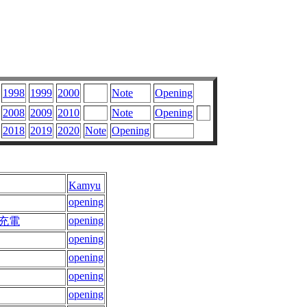
1998
1999
2000
Note
Opening
2008
2009
2010
Note
Opening
2018
2019
2020
Note
Opening
Kamyu
opening
opening
充電
opening
opening
opening
opening