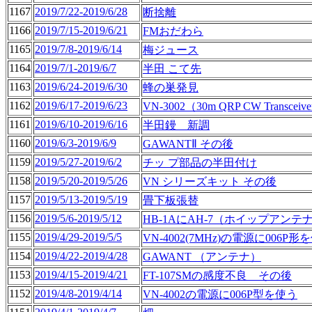
1167
2019/7/22-2019/6/28
断捨離
1166
2019/7/15-2019/6/21
FMおだわら
1165
2019/7/8-2019/6/14
梅ジュース
1164
2019/7/1-2019/6/7
半田 こて先
1163
2019/6/24-2019/6/30
蜂の巣発見
1162
2019/6/17-2019/6/23
VN-3002（30m QRP CW Transceive
1161
2019/6/10-2019/6/16
半田鏝 新調
1160
2019/6/3-2019/6/9
GAWANTⅡ その後
1159
2019/5/27-2019/6/2
チッ プ部品の半田付け
1158
2019/5/20-2019/5/26
VN シリーズキット その後
1157
2019/5/13-2019/5/19
畳下板張替
1156
2019/5/6-2019/5/12
HB-1AにAH-7（ホイップアンテ
1155
2019/4/29-2019/5/5
VN-4002(7MHz)の電源に006
1154
2019/4/22-2019/4/28
GAWANT （アンテナ）
1153
2019/4/15-2019/4/21
FT-107SMの感度不良 その後
1152
2019/4/8-2019/4/14
VN-4002の電源に006P型を使う