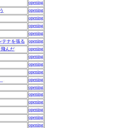
opening
opening
う
opening
opening
opening
opening
ンテナを張る
opening
た飛んだ
opening
opening
opening
opening
）
opening
opening
opening
opening
opening
opening